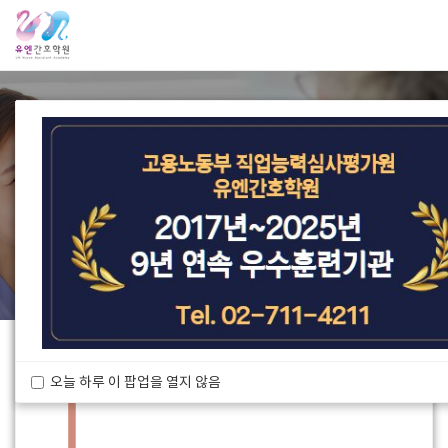
Previous
N
당신의 꿈을 응원합니다.
유엔간호학원에서 꿈을 키워보세요!
학원소개
과정소개
상담문의
오늘 하루 이 팝업을 열지 않음