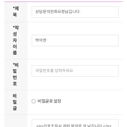
*
제
목
*
작
성
자
이
름
*
비
밀
번
호
비
비밀글로 설정
밀
글