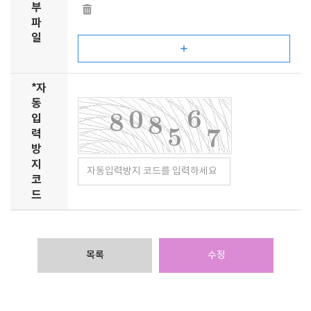
부
파
일
*
자
동
입
력
방
지
코
드
목록
수정