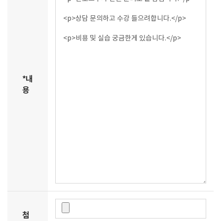
*
내
용
첨